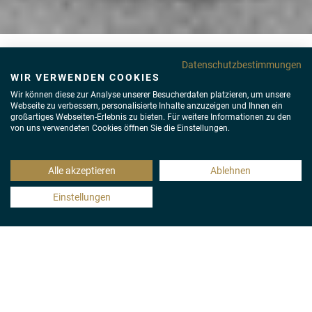
Datenschutzbestimmungen
EAT DANCE LOVE \\\
WIR VERWENDEN COOKIES
Wir können diese zur Analyse unserer Besucherdaten platzieren, um unsere
13_12 \\\ X-MAS
Webseite zu verbessern, personalisierte Inhalte anzuzeigen und Ihnen ein
großartiges Webseiten-Erlebnis zu bieten. Für weitere Informationen zu den
von uns verwendeten Cookies öffnen Sie die Einstellungen.
EDITION # 2
Alle akzeptieren
Ablehnen
Samstag, 13.12.2025
Einstellungen
Reservierung
@ My Private Club