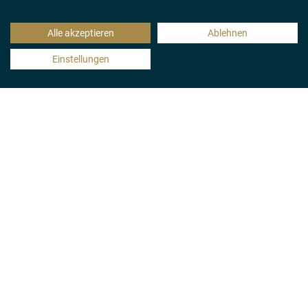
Alle akzeptieren
Ablehnen
EAT. DANCE. LOVE
Einstellungen
From 8:00 p.m. we welcome you to the GAGA
and start the evening with our new dinner
partner LA PAZ and international tapas.
Reservation
The menu costs EUR 65.00 per person and
includes entry to the subsequent club night from
10:30 p.m. Timely reservations are kindly